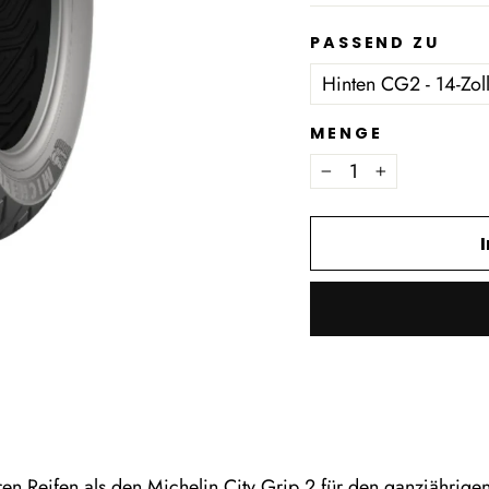
PASSEND ZU
MENGE
−
+
en Reifen als den Michelin City Grip 2 für den ganzjährige