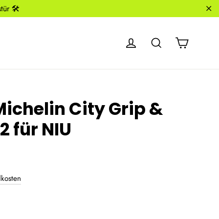
ür 🛠️
"S
Einkauf
Einloggen
Suche
Michelin City Grip &
2 für NIU
dkosten