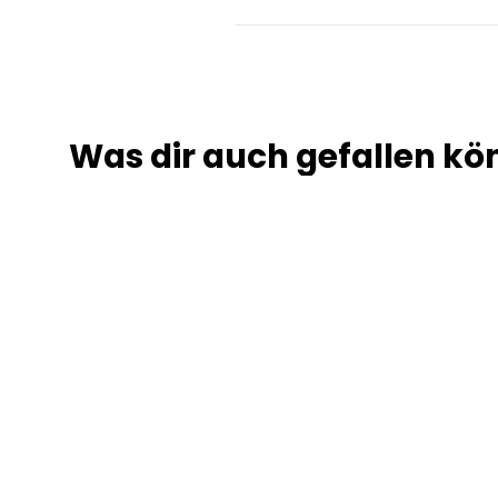
Was dir auch gefallen kö
Reifen - Michelin
City Grip & City