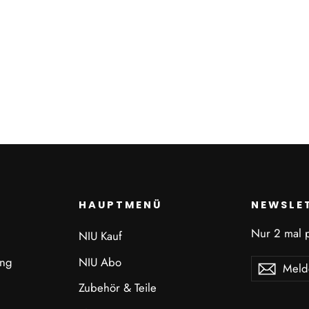
HAUPTMENÜ
NEWSLE
Nur 2 mal p
NIU Kauf
ung
NIU Abo
Melden
Abonnieren
Abonn
Sie
Zubehör & Teile
sich
für