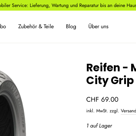
biler Service: Lieferung, Wartung und Reparatur bis an deine Haust
Abo
Zubehör & Teile
Blog
Über uns
Reifen - 
City Grip 
Normaler
CHF 69.00
Preis
inkl. MwSt. zzgl.
Versan
1 auf Lager