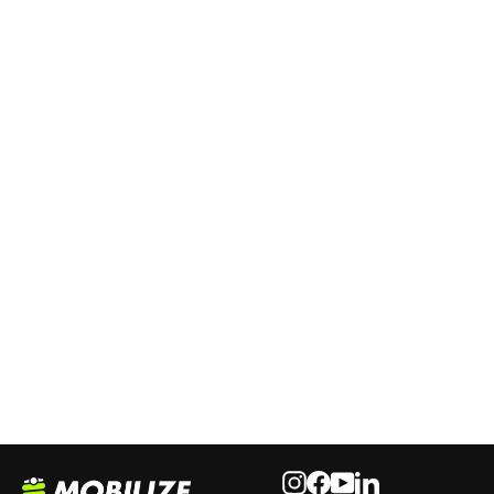
Sitzbezug schwarz für NIU NQi &
NIU MQi+ Sport
ab CHF 23.00
Instagram
Facebook
YouTube
LinkedIn