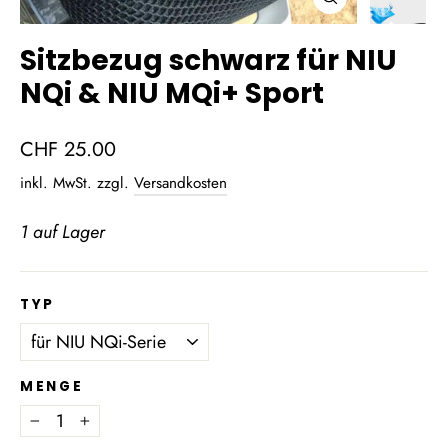
Schließen
(Esc)
Sitzbezug schwarz für NIU
NQi & NIU MQi+ Sport
Normaler
CHF 25.00
Preis
inkl. MwSt. zzgl.
Versandkosten
1 auf Lager
TYP
MENGE
−
+