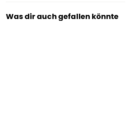
Was dir auch gefallen könnte
NIU Original-Fussrasten
ab CHF 28.00