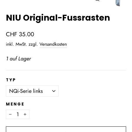
Schließen
(Esc)
NIU Original-Fussrasten
Normaler
CHF 35.00
Preis
inkl. MwSt. zzgl.
Versandkosten
1 auf Lager
TYP
MENGE
−
+