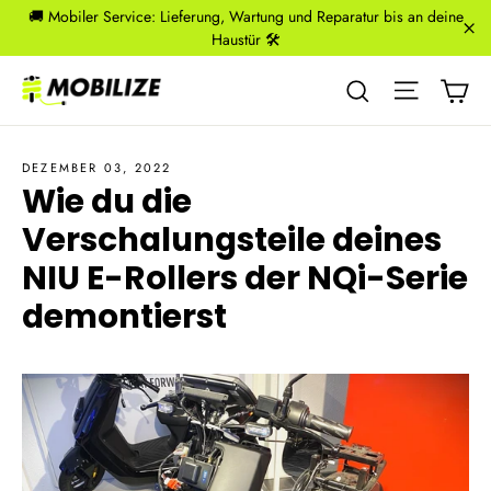
Direkt
🚚 Mobiler Service: Lieferung, Wartung und Reparatur bis an deine
zum
Haustür 🛠️
"S
Inhalt
Ei
Seitenna
Suche
DEZEMBER 03, 2022
Wie du die
Verschalungsteile deines
NIU E-Rollers der NQi-Serie
demontierst